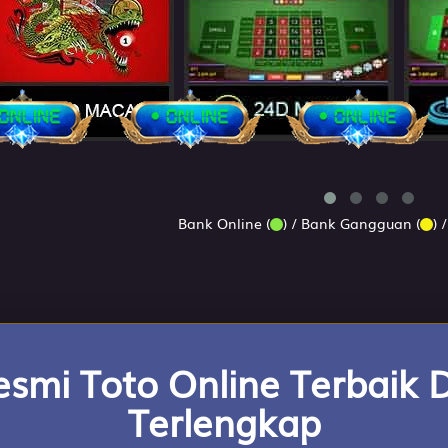
Bank Online (
) /
Bank Gangguan (
) 
smi Toto Online Terbaik 
Terlengkap