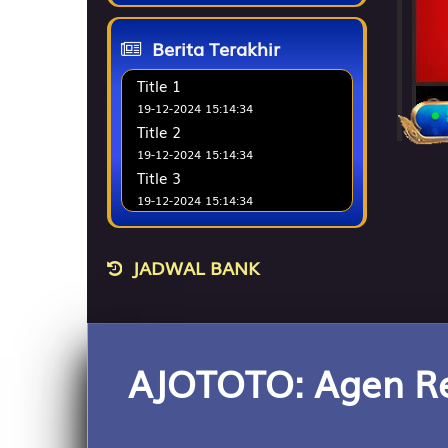
raj*** | Withdraw:
Rp.3,990,000
sito***l | Deposit:
Rp.100,000
nar*** | Withdraw:
Rp.950,000
Berita Terakhir
cin*** | Deposit:
Rp.90,000
usa*** | Withdraw:
Rp.4,620,000
int*** | Deposit:
Rp.40,000
Title 1
sit*** | Withdraw:
Rp.3,870,000
19-12-2024 15:14:34
zulka***in | Deposit:
Rp.40,000
dama*** | Withdraw:
Rp.390,000
Title 2
rah*** | Deposit:
Rp.120,000
19-12-2024 15:14:34
firga***ro | Withdraw:
Rp.1,610,000
lai*** | Deposit:
Rp.90,000
Title 3
ver*** | Withdraw:
Rp.4,030,000
19-12-2024 15:14:34
mut*** | Deposit:
Rp.170,000
rah*** | Withdraw:
Rp.750,000
ell*** | Deposit:
Rp.90,000
tam*** | Withdraw:
Rp.1,790,000
JADWAL
BANK
rah*** | Deposit:
Rp.100,000
bali*** | Withdraw:
Rp.490,000
ani*** | Deposit:
Rp.190,000
perm*** | Withdraw:
Rp.4,870,000
suar***i | Deposit:
Rp.190,000
unja*** | Withdraw:
Rp.190,000
ver*** | Deposit:
Rp.140,000
AJOTOTO: Agen Re
anggr***an | Withdraw:
Rp.1,830,000
sil*** | Deposit:
Rp.40,000
sab*** | Withdraw:
Rp.1,730,000
bana*** | Deposit:
Rp.110,000
int*** | Withdraw:
Rp.810,000
kama*** | Deposit:
Rp.170,000