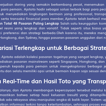
perjudian daring yang semakin berkembang pesat, menemukan p
para pemain. Ajototo hadir sebagai solusi terbaik bagi para peci
untuk menyediakan lingkungan bermain yang profesional, trans
erta transaksi finansial para member, Ajototo telah berhasil m
n Total 48 Pasaran Paling Lengkap
Salah satu keunggulan kom
el resmi yang lengkap dan variatif. Tidak seperti situs bias
preferensi dan strategi berbeda.Oleh karena itu, mereka men
e, Hongkong, dan Sydney, hingga pasaran-pasaran unggulan dari 
riasi Terlengkap untuk Berbagai Strat
 Ajototo adalah koleksi pasaran togelnya yang sangat lengkap, ya
nyediakan pasaran mainstream seperti Singapore, Hongkong, dan 
 penuh kepada para pemain untuk mengeksplorasi berbagai j
tu dan selalu memiliki opsi untuk bermain kapan saja sesuai den
 Real-Time dan Hasil Toto yang Trans
lanya, dan Ajototo membangun kepercayaan tersebut melalui k
mastikan bahwa setiap hasil keluaran (result) yang ditampil
ak ada rekayasa atau manipulasi angka di balik layar. Sistem u
n informasi terkini tanpa keterlambatan, sehingga proses eva