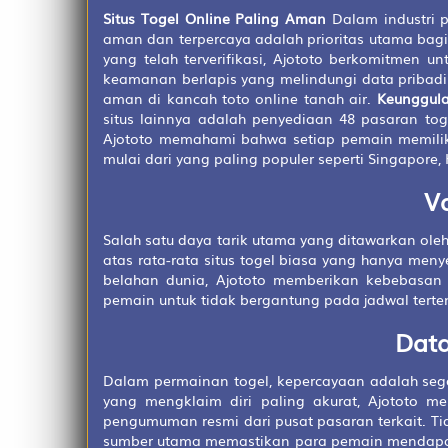
cin*** | Withdraw:
Rp.3,130,000
Situs Togel Online Paling Aman
Dalam industri 
harj*** | Deposit:
Rp.80,000
aman dan terpercaya adalah prioritas utama bagi 
zami*** | Withdraw:
Rp.4,720,000
yang telah terverifikasi, Ajototo berkomitmen 
usa*** | Deposit:
Rp.50,000
patri*** | Withdraw:
Rp.2,260,000
keamanan berlapis yang melindungi data pribadi s
unja*** | Deposit:
Rp.120,000
aman di kancah toto online tanah air.
Keunggula
van*** | Withdraw:
Rp.1,290,000
situs lainnya adalah penyediaan 48 pasaran tog
uta*** | Deposit:
Rp.40,000
Ajototo memahami bahwa setiap pemain memiliki 
jam*** | Withdraw:
Rp.4,440,000
patri*** | Deposit:
Rp.70,000
mulai dari yang paling populer seperti Singapor
suar***i | Withdraw:
Rp.4,570,000
perm*** | Deposit:
Rp.110,000
Va
gila*** | Withdraw:
Rp.4,540,000
firga***ro | Deposit:
Rp.60,000
par*** | Withdraw:
Rp.2,450,000
Salah satu daya tarik utama yang ditawarkan oleh
novit***ri | Deposit:
Rp.40,000
atas rata-rata situs togel biasa yang hanya me
zulka***in | Withdraw:
Rp.630,000
belahan dunia, Ajototo memberikan kebebasan
alm*** | Withdraw:
Rp.4,100,000
pemain untuk tidak bergantung pada jadwal terten
usa*** | Withdraw:
Rp.2,190,000
Data
nam*** | Withdraw:
Rp.3,160,000
Dalam permainan togel, kepercayaan adalah sega
lai*** | Withdraw:
Rp.4,150,000
yang mengklaim diri paling akurat, Ajototo me
uta*** | Withdraw:
Rp.110,000
pengumuman resmi dari pusat pasaran terkait. Tid
sumber utama memastikan para pemain mendapatka