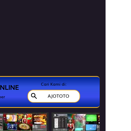
Cari Kami di:
NLINE
AJOTOTO
er